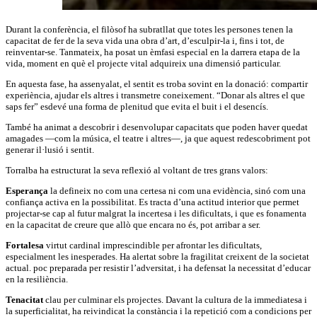
Durant la conferència, el filòsof ha subratllat que totes les persones tenen la
capacitat de fer de la seva vida una obra d’art, d’esculpir-la i, fins i tot, de
reinventar-se. Tanmateix, ha posat un èmfasi especial en la darrera etapa de la
vida, moment en què el projecte vital adquireix una dimensió particular.
En aquesta fase, ha assenyalat, el sentit es troba sovint en la donació: compartir
experiència, ajudar els altres i transmetre coneixement. “Donar als altres el que
saps fer” esdevé una forma de plenitud que evita el buit i el desencís.
També ha animat a descobrir i desenvolupar capacitats que poden haver quedat
amagades —com la música, el teatre i altres—, ja que aquest redescobriment pot
generar il·lusió i sentit.
Torralba ha estructurat la seva reflexió al voltant de tres grans valors:
Esperança
la defineix no com una certesa ni com una evidència, sinó com una
confiança activa en la possibilitat. Es tracta d’una actitud interior que permet
projectar-se cap al futur malgrat la incertesa i les dificultats, i que es fonamenta
en la capacitat de creure que allò que encara no és, pot arribar a ser.
Fortalesa
virtut cardinal imprescindible per afrontar les dificultats,
especialment les inesperades. Ha alertat sobre la fragilitat creixent de la societat
actual. poc preparada per resistir l’adversitat, i ha defensat la necessitat d’educar
en la resiliència.
Tenacitat
clau per culminar els projectes. Davant la cultura de la immediatesa i
la superficialitat, ha reivindicat la constància i la repetició com a condicions per