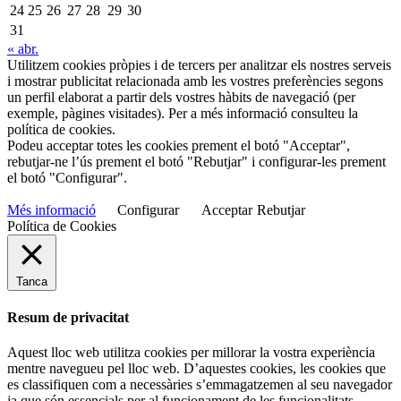
24
25
26
27
28
29
30
31
« abr.
Utilitzem cookies pròpies i de tercers per analitzar els nostres serveis
i mostrar publicitat relacionada amb les vostres preferències segons
un perfil elaborat a partir dels vostres hàbits de navegació (per
exemple, pàgines visitades). Per a més informació consulteu la
política de cookies.
Podeu acceptar totes les cookies prement el botó "Acceptar",
rebutjar-ne l’ús prement el botó "Rebutjar" i configurar-les prement
el botó "Configurar".
Més informació
Configurar
Acceptar
Rebutjar
Política de Cookies
Tanca
Resum de privacitat
Aquest lloc web utilitza cookies per millorar la vostra experiència
mentre navegueu pel lloc web. D’aquestes cookies, les cookies que
es classifiquen com a necessàries s’emmagatzemen al seu navegador
ja que són essencials per al funcionament de les funcionalitats