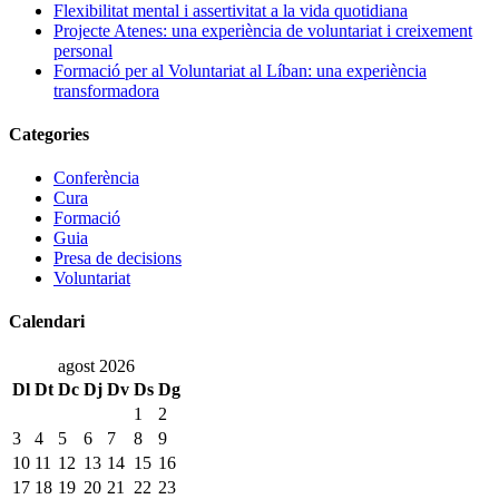
Flexibilitat mental i assertivitat a la vida quotidiana
Projecte Atenes: una experiència de voluntariat i creixement
personal
Formació per al Voluntariat al Líban: una experiència
transformadora
Categories
Conferència
Cura
Formació
Guia
Presa de decisions
Voluntariat
Calendari
agost 2026
Dl
Dt
Dc
Dj
Dv
Ds
Dg
1
2
3
4
5
6
7
8
9
10
11
12
13
14
15
16
17
18
19
20
21
22
23