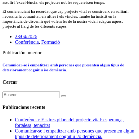
assolir l’excel·lència: els projectes nobles requereixen temps.
El conferenciant ha recordat que cap projecte vital es construeix en solitari:
necessita la comunitat, els altres i els vincles. També ha insistit en la
importància de discernir què volem fer de la nostra vida i adaptar aquest
projecte al llarg de les diferents etapes.
23/04/2026
Conferència
,
Formació
Publicación anterior
Comunicar-se i empatitzar amb persones que presenten algun tipus de
deteriorament cognitiu i/o demència.
Cercar
Publicacions recents
Conferència: Els tres pilars del projecte vital: esperança,
fortalesa, tenacitat
Comunicar-se i empatitzar amb persones que presenten algun
tipus de deteriorament cognitiu i/o demència.