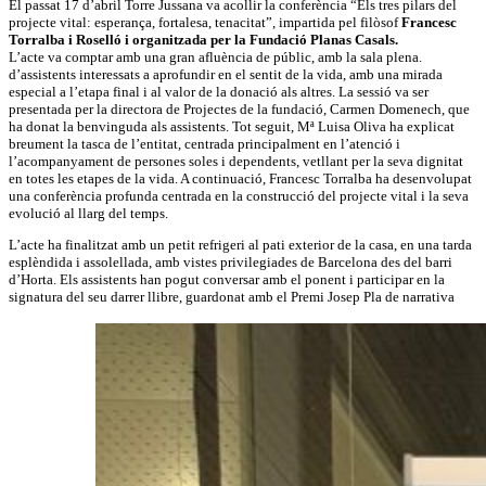
El passat 17 d’abril Torre Jussana va acollir la conferència “Els tres pilars del
projecte vital: esperança, fortalesa, tenacitat”, impartida pel filòsof
Francesc
Torralba i Roselló i organitzada per la Fundació Planas Casals.
L’acte va comptar amb una gran afluència de públic, amb la sala plena.
d’assistents interessats a aprofundir en el sentit de la vida, amb una mirada
especial a l’etapa final i al valor de la donació als altres. La sessió va ser
presentada per la directora de Projectes de la fundació, Carmen Domenech, que
ha donat la benvinguda als assistents. Tot seguit, Mª Luisa Oliva ha explicat
breument la tasca de l’entitat, centrada principalment en l’atenció i
l’acompanyament de persones soles i dependents, vetllant per la seva dignitat
en totes les etapes de la vida. A continuació, Francesc Torralba ha desenvolupat
una conferència profunda centrada en la construcció del projecte vital i la seva
evolució al llarg del temps.
L’acte ha finalitzat amb un petit refrigeri al pati exterior de la casa, en una tarda
esplèndida i assolellada, amb vistes privilegiades de Barcelona des del barri
d’Horta. Els assistents han pogut conversar amb el ponent i participar en la
signatura del seu darrer llibre, guardonat amb el Premi Josep Pla de narrativa