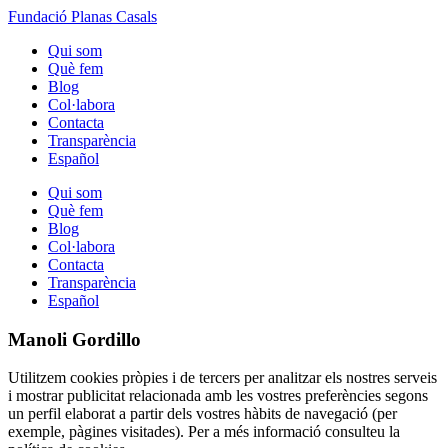
Fundació Planas Casals
Qui som
Què fem
Blog
Col·labora
Contacta
Transparència
Español
Qui som
Què fem
Blog
Col·labora
Contacta
Transparència
Español
Manoli Gordillo
Utilitzem cookies pròpies i de tercers per analitzar els nostres serveis
i mostrar publicitat relacionada amb les vostres preferències segons
un perfil elaborat a partir dels vostres hàbits de navegació (per
exemple, pàgines visitades). Per a més informació consulteu la