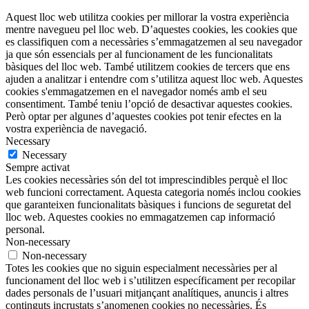
Aquest lloc web utilitza cookies per millorar la vostra experiència
mentre navegueu pel lloc web. D’aquestes cookies, les cookies que
es classifiquen com a necessàries s’emmagatzemen al seu navegador
ja que són essencials per al funcionament de les funcionalitats
bàsiques del lloc web. També utilitzem cookies de tercers que ens
ajuden a analitzar i entendre com s’utilitza aquest lloc web. Aquestes
cookies s'emmagatzemen en el navegador només amb el seu
consentiment. També teniu l’opció de desactivar aquestes cookies.
Però optar per algunes d’aquestes cookies pot tenir efectes en la
vostra experiència de navegació.
Necessary
Necessary
Sempre activat
Les cookies necessàries són del tot imprescindibles perquè el lloc
web funcioni correctament. Aquesta categoria només inclou cookies
que garanteixen funcionalitats bàsiques i funcions de seguretat del
lloc web. Aquestes cookies no emmagatzemen cap informació
personal.
Non-necessary
Non-necessary
Totes les cookies que no siguin especialment necessàries per al
funcionament del lloc web i s’utilitzen específicament per recopilar
dades personals de l’usuari mitjançant analítiques, anuncis i altres
continguts incrustats s’anomenen cookies no necessàries. És