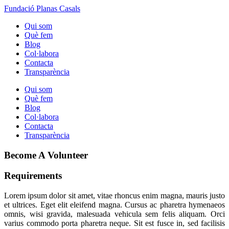
Fundació Planas Casals
Qui som
Què fem
Blog
Col·labora
Contacta
Transparència
Qui som
Què fem
Blog
Col·labora
Contacta
Transparència
Become A Volunteer
Requirements
Lorem ipsum dolor sit amet, vitae rhoncus enim magna, mauris justo
et ultrices. Eget elit eleifend magna. Cursus ac pharetra hymenaeos
omnis, wisi gravida, malesuada vehicula sem felis aliquam. Orci
varius commodo porta pharetra neque. Sit est fusce in, sed facilisis